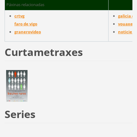
Páxinas relacionadas
crtvg
galicia c
faro de vigo
vouaxen
granerovideo
noticieir
Curtametraxes
Series