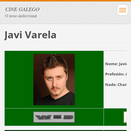
CINE GALEGO
O noso audiovisual
Javi Varela
Nome:
Javie
Profesión:
Ac
Nado:
Cha