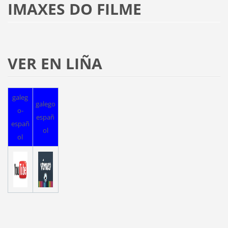
IMAXES DO FILME
VER EN LIÑA
galeg
galego
o-
españ
españ
ol
ol