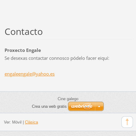
Contacto
Proxecto Engale
Se desexas contactar connosco pódelo facer eiquí:
engaleen
gale@yah
oo.es
Cine galego
Crea una web gratis
Ver:
Móvil
|
Clásica