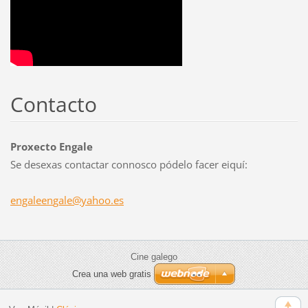
Contacto
Proxecto Engale
Se desexas contactar connosco pódelo facer eiquí:
engaleen
gale@yah
oo.es
Cine galego
Crea una web gratis