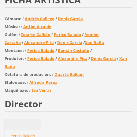
Cámara:
/
Andrés Gallego
/
Denis García
Música:
/
Antón Alcalde
Guión:
/
Duarte Galbán
/
Perico Balado
/
Román
Castaño
/
Alexandre Pita
/
Denis García
/
Xan Raña
Montaxe:
/
Perico Balado
/
Román Castaño
/
Produtor:
/
Perico Balado
/
Alexandre Pita
/
Denis García
/
Xan
Raña
Xefatura de produción:
/
Duarte Galbán
Etalonaxe:
/
Alfredo Pérez
Maquillaxe:
/
Eva Veiras
Director
Perico Balado