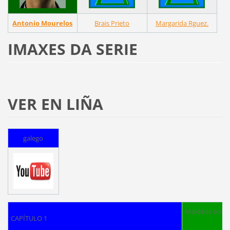
Antonio Mourelos
Brais Prieto
Margarida Rguez.
IMAXES DA SERIE
VER EN LIÑA
galego
Maldi
CAPÍTULO 1