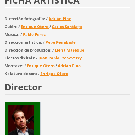
FICHA ARTÍSTICA
Dirección fotografía:
/
Adrián Pino
Guión:
/
Enrique Otero
/
Carlos Santiago
Música:
/
Pablo Pérez
Dirección artística:
/
Pepe Penabade
Dirección de produción:
/
Elena Mareque
Efectos dixitais:
/
Juan Pablo Etcheverry
Montaxe:
/
Enrique Otero
/
Adrián Pino
Xefatura de son:
/
Enrique Otero
Director