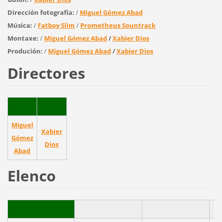
Dirección fotografía:
/
Miguel Gómez Abad
Música:
/
Fatboy Slim
/
Prometheus Sountrack
Montaxe:
/
Miguel Gómez Abad
/
Xabier Dios
Produción:
/
Miguel Gómez Abad
/
Xabier Dios
Directores
Miguel
Xabier
Gómez
Dios
Abad
Elenco