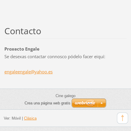
Contacto
Proxecto Engale
Se desexas contactar connosco pódelo facer eiquí:
engaleen
gale@yah
oo.es
Cine galego
Crea una página web gratis
Ver:
Móvil
|
Clásica