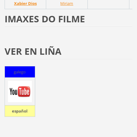
Xabier Dios
Miriam
O
IMAXES DO FILME
VER EN LIÑA
galego
español