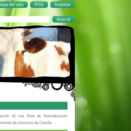
apa del sitio
RSS
Imprimir
ación sll coa Área de Normalización
ponimia da provincia da Coruña.