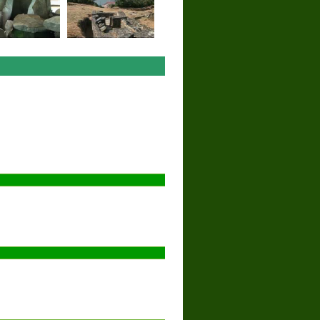
a dos Prados
a de Trasancos