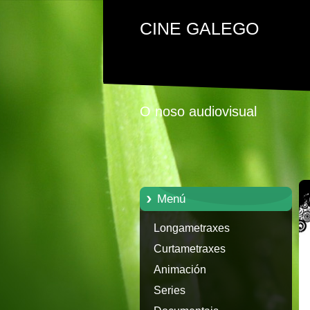
CINE GALEGO
O noso audiovisual
Menú
Longametraxes
Curtametraxes
Animación
Series