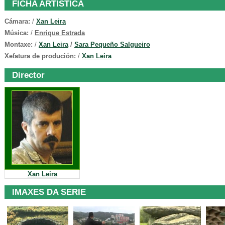
FICHA ARTÍSTICA
Cámara:
/
Xan Leira
Música:
/
Enrique Estrada
Montaxe:
/
Xan Leira
/
Sara Pequeño Salgueiro
Xefatura de produción:
/
Xan Leira
Director
Xan Leira
IMAXES DA SERIE