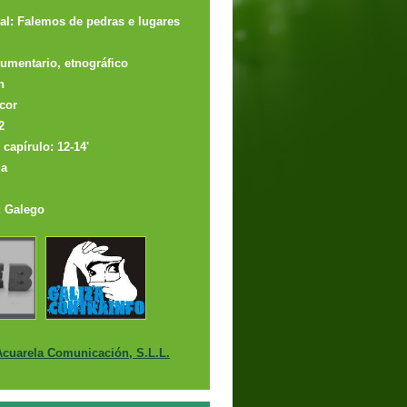
nal: Falemos de pedras e lugares
umentario, etnográfico
n
cor
2
capírulo: 12-14'
ia
: Galego
Acuarela Comunicación, S.L.L.