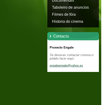
Documentais
Taboleiro de anuncios
Filmes de fóra
Historia do cinema
Contacto
Proxecto Engale
Se desexas contactar connosco
pódelo facer eiquí:
engaleen
gale@yah
oo.es