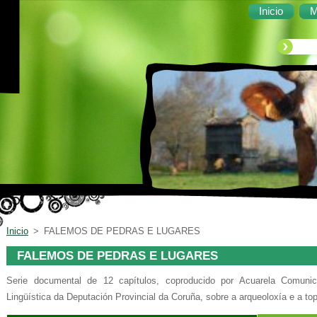
Inicio
M
Inicio
>
FALEMOS DE PEDRAS E LUGARES
FALEMOS DE PEDRAS E LUGARES
Serie documental de 12 capítulos, coproducido por Acuarela Comunic
Lingüística da Deputación Provincial da Coruña, sobre a arqueoloxía e a to