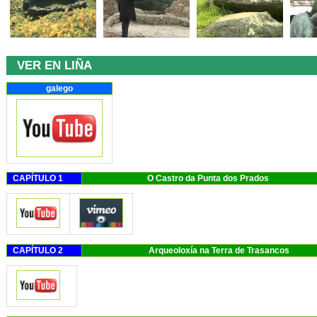
VER EN LIÑA
galego
CAPÍTULO 1
O Castro da Punt
CAPÍTULO 2
Arqueoloxía na Terr