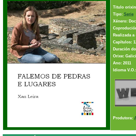
Titulo orixi
Tipo:
Serie
Xénero: Doc
Coprodució
Realizada a 
Capítulos: 1
Duración do 
Orixe: Galic
Ano: 2011
Idioma V.O.
Produtora: