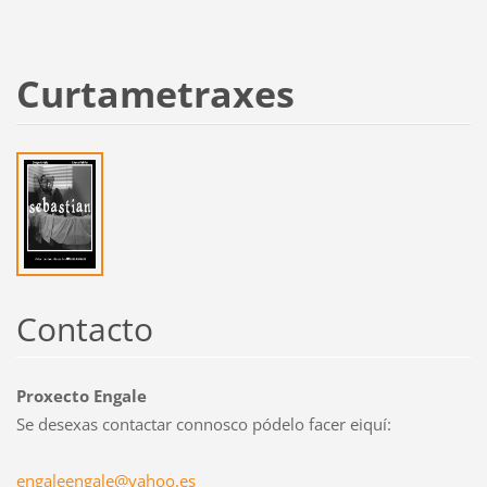
Curtametraxes
Contacto
Proxecto Engale
Se desexas contactar connosco pódelo facer eiquí:
engaleen
gale@yah
oo.es