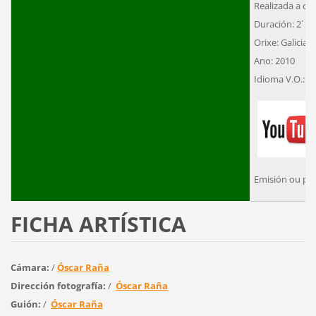
Realizada a cor
Duración: 2´
Orixe: Galicia
Ano: 2010
Idioma V.O.: G
Emisión ou pr
FICHA ARTÍSTICA
Cámara:
/
Óscar Raña
Dirección fotografía:
/
Óscar Raña
Guión:
/
Óscar Raña