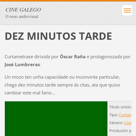
CINE GALEGO
O noso audiovisual
DEZ MINUTOS TARDE
Curtametraxe dirixida por
Óscar Raña
e protagonozada por
José Lumbreras
.
Un mozo ten unha capacidade ou inconvinte particular,
chega dez minutos tarde sempre ás citas, ata que quixo
cambiar este mal fario...
Titulo orixinal
Tipo:
Curtamet
Xénero:
Comed
Produción pro