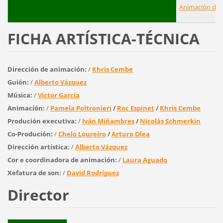
Animación de 
FICHA ARTÍSTICA-TÉCNICA
Dirección de animación:
/
Khris Cembe
Guión:
/
Alberto Vázquez
Música:
/
Victor García
Animación:
/
Pamela Poltronieri
/
Roc Espinet
/
Khris Cembe
Produción executiva:
/
Iván Miñambres
/
Nicolás Schmerkin
Co-Produción:
/
Chelo Loureiro
/
Arturo Olea
Dirección artística
:
/
Alberto Vázquez
Cor e coordinadora de animación
:
/
Laura Aguado
Xefatura de son:
/
David Rodríguez
Director