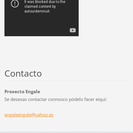
Contacto
Proxecto Engale
Se desexas contactar connosco pódelo facer eiquí:
engaleen
gale@yah
oo.es