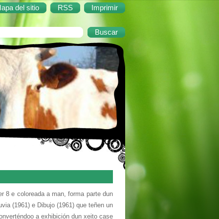
apa del sitio
RSS
Imprimir
r 8 e coloreada a man, forma parte dun
uvia (1961) e Dibujo (1961) que teñen un
converténdoo a exhibición dun xeito case