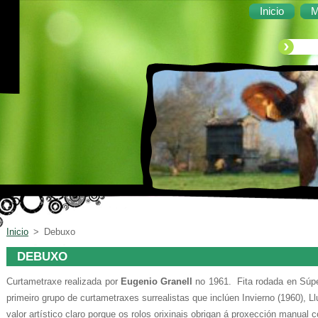
Inicio
M
Inicio
>
Debuxo
DEBUXO
Curtametraxe realizada por
Eugenio Granell
no 1961. Fita rodada en Súpe
primeiro grupo de curtametraxes surrealistas que inclúen Invierno (1960), Ll
valor artístico claro porque os rolos orixinais obrigan á proxección manual 