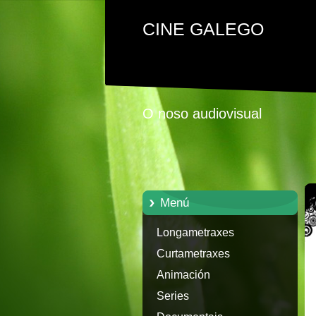
CINE GALEGO
O noso audiovisual
Menú
Longametraxes
Curtametraxes
Animación
Series