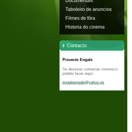
Documentais
Taboleiro de anuncios
Filmes de fóra
Historia do cinema
Contacto
Proxecto Engale
Se desexas contactar connosco
pódelo facer eiquí:
engaleen
gale@yah
oo.es