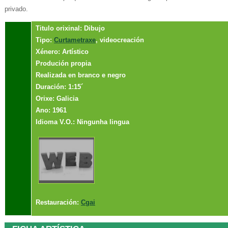
privado.
Titulo orixinal: Dibujo
Tipo:
Curtametraxe
, videocreación
Xénero: Artístico
Produción propia
Realizada en branco e negro
Duración: 1:15´
Orixe: Galicia
Ano: 1961
Idioma V.O.: Ningunha lingua
Restauración:
Cgai