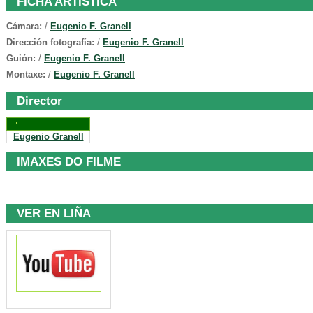
FICHA ARTÍSTICA
Cámara:
/
Eugenio F. Granell
Dirección fotografía:
/
Eugenio F. Granell
Guión:
/
Eugenio F. Granell
Montaxe:
/
Eugenio F. Granell
Director
Eugenio Granell
IMAXES DO FILME
VER EN LIÑA