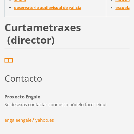
observatorio audiovisual de galicia
escuela d
Curtametraxes
(director)
Contacto
Proxecto Engale
Se desexas contactar connosco pódelo facer eiquí:
engaleen
gale@yah
oo.es