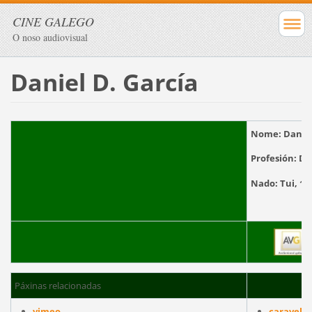
CINE GALEGO
O noso audiovisual
Daniel D. García
Nome:
Danie
Profesión:
Di
Nado:
T
Páxinas relacionadas
vimeo
caravel f