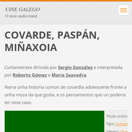
CINE GALEGO
O noso audiovisual
COVARDE, PASPÁN,
MIÑAXOIA
Curtametraxe dirixida por
Sergio González
e interpretada
por
Roberto Gómez
e
María Saavedra
.
Narra unha historia común de covardía adolescente fronte a
unha moza da que gosta, e os pensamentos que un podería
ter nese caso.
Titulo orixina
Tipo:
Curtamet
Xénero:
Dram