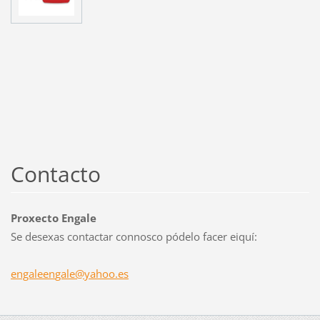
Contacto
Proxecto Engale
Se desexas contactar connosco pódelo facer eiquí:
engaleen
gale@yah
oo.es