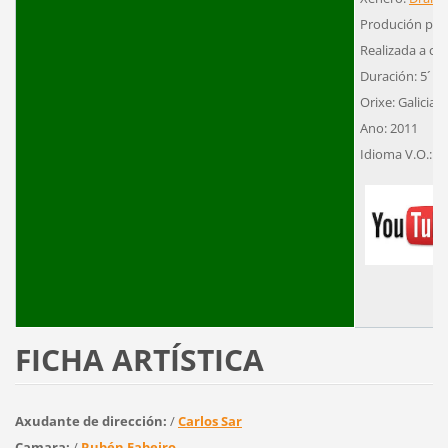
Produción pro
Realizada a cor
Duración: 5´
Orixe: Galicia
Ano: 2011
Idioma V.O.: G
FICHA ARTÍSTICA
Axudante de dirección:
/
Carlos Sar
Camara:
/
Rubén Fabeiro