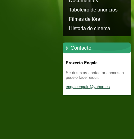
Documentais
Taboleiro de anuncios
Filmes de fóra
Historia do cinema
Contacto
Proxecto Engale
Se desexas contactar connosco
pódelo facer eiquí:
engaleen
gale@yah
oo.es