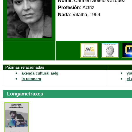
Nome:
Carmen Sotelo Vázquez
Profesión:
Actriz
Nada:
Vilalb
Páxinas relacionadas
axenda cultural aelg
yo
la ratonera
el
Longametraxes