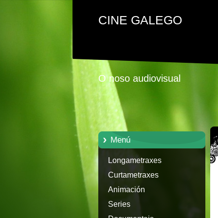
CINE GALEGO
O noso audiovisual
Menú
Longametraxes
Curtametraxes
Animación
Series