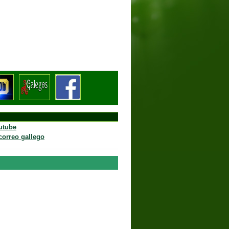
a, 1969
utube
 correo gallego