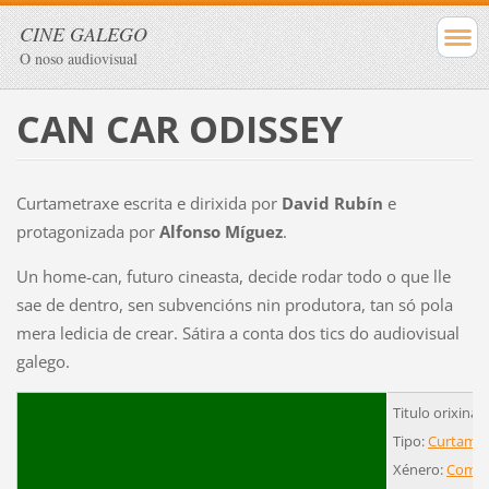
CINE GALEGO
O noso audiovisual
CAN CAR ODISSEY
Curtametraxe escrita e dirixida por
David Rubín
e
protagonizada por
Alfonso Míguez
.
Un home-can, futuro cineasta, decide rodar todo o que lle
sae de dentro, sen subvencións nin produtora, tan só pola
mera ledicia de crear. Sátira a conta dos tics do audiovisual
galego.
Titulo orixinal
Tipo:
Curtamet
Xénero:
Comed