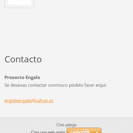
Contacto
Proxecto Engale
Se desexas contactar connosco pódelo facer eiquí:
engaleen
gale@yah
oo.es
Cine galego
Crea una web gratis