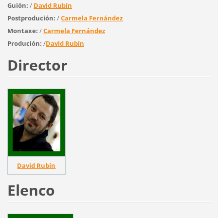
Guión:
/
David Rubín
Postprodución:
/
Carmela Fernández
Montaxe:
/
Carmela Fernández
Produción:
/
David Rubín
Director
David Rubín
Elenco