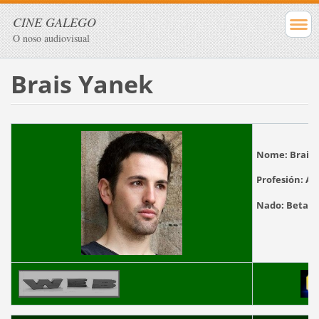
CINE GALEGO
O noso audiovisual
Brais Yanek
Nome:
Brais
Profesión:
Ac
Nado:
Betan