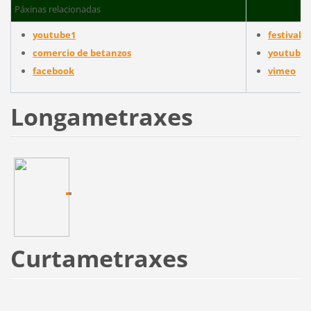
Páxinas relacionadas
youtube1
festival 
comercio de betanzos
youtube2
facebook
vimeo
Longametraxes
Curtametraxes