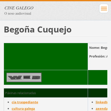
CINE GALEGO
O noso audiovisual
Begoña Cuquejo
Nome:
Begoñ
Profesión:
Páxinas relacionadas
cía traspediante
linkedIn
cultura galega
axenda cu