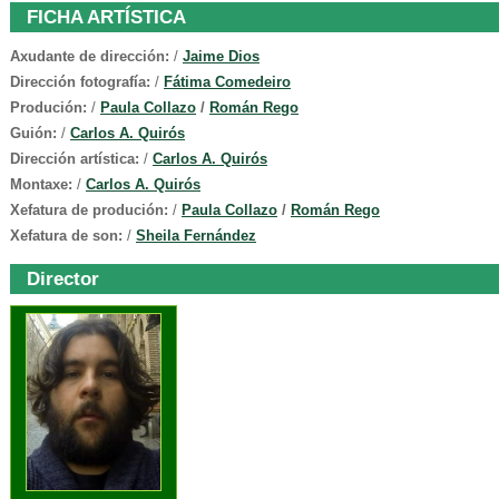
FICHA ARTÍSTICA
Axudante de dirección:
/
Jaime Dios
Dirección fotografía:
/
Fátima Comedeiro
Produción:
/
Paula Collazo
/
Román Rego
Guión:
/
Carlos A. Quirós
Dirección artística:
/
Carlos A. Quirós
Montaxe:
/
Carlos A. Quirós
Xefatura de produción:
/
Paula Collazo
/
Román Rego
Xefatura de son:
/
Sheila Fernández
Director