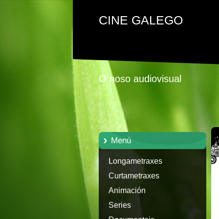
CINE GALEGO
O noso audiovisual
Menú
Longametraxes
Curtametraxes
Animación
Series