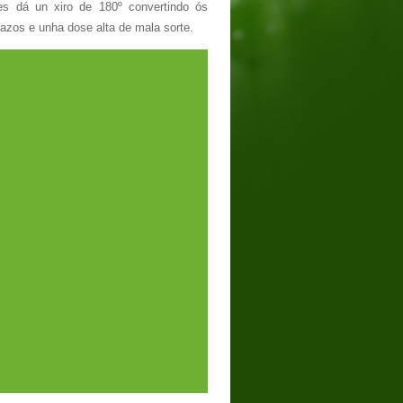
s dá un xiro de 180º convertindo ós
azos e unha dose alta de mala sorte.