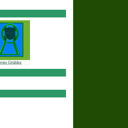
rgio Giráldez