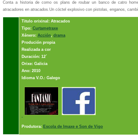
Conta a historia de como os plans de roubar un banco de catro home
atracadores en atracados.Un cóctel explosivo con pistolas, enganos, cambi
Titulo orixinal: Atracados
Tipo:
Curtametraxe
Xénero:
Acción
,
drama
Produción propia
Realizada a cor
Duración: 12´
Orixe: Galicia
Ano: 2010
Idioma V.O.: Galego
Produtora:
Escola de Imaxe e Son de Vigo