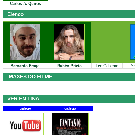
Carlos A. Quirós
Elenco
Bernardo Fraga
Rubén Prieto
Leo Goberna
Se
IMAXES DO FILME
VER EN LIÑA
galego
galego