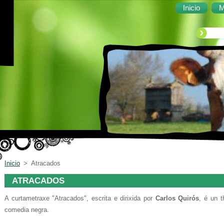
Inicio
M
Inicio
>
Atracados
ATRACADOS
A curtametraxe "Atracados", escrita e dirixida por
Carlos Quirós
, é un t
comedia negra.