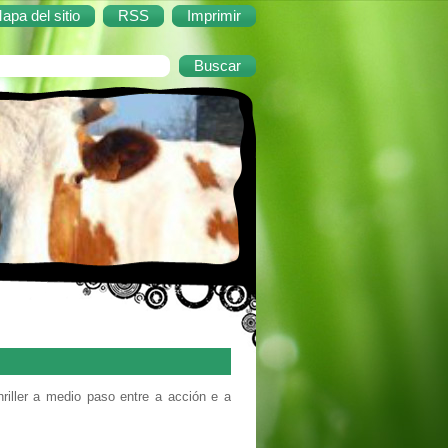
apa del sitio
RSS
Imprimir
hriller a medio paso entre a acción e a