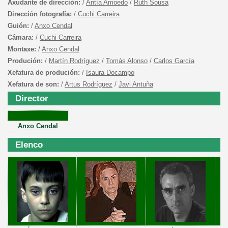
Axudante de dirección:
/
Antía Amoedo
/
Ruth Sousa
Dirección fotografía:
/
Cuchi Carreira
Guión:
/
Anxo Cendal
Cámara:
/
Cuchi Carreira
Montaxe:
/
Anxo Cendal
Produción:
/
Martín Rodríguez
/
Tomás Alonso
/
Carlos García
Xefatura de produción:
/
Isaura Docampo
Xefatura de son:
/
Artus Rodríguez
/
Javi Antuña
Director
Anxo
Cendal
Elenco