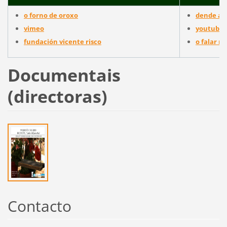
o forno de oroxo
dende a l
vimeo
youtube
fundación vicente risco
o falar n
Documentais
(directoras)
Contacto