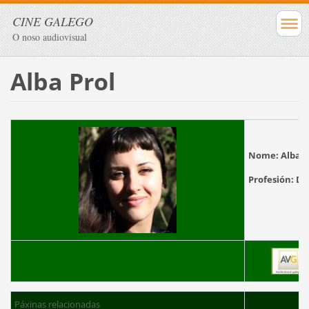
CINE GALEGO
O noso audiovisual
Alba Prol
Nome:
Alba P
Profesión:
D
Páxinas relacionadas