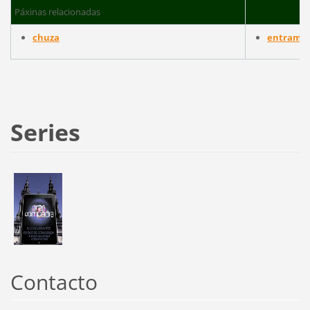
Páxinas relacionadas
chuza
entrambo
Series
Contacto