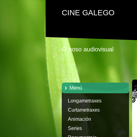
CINE GALEGO
O noso audiovisual
Menú
Longametraxes
Curtametraxes
Animación
Series