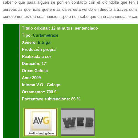
saber o que pasa alguén se pon en contacto con el dicindolle que ten 1
persoas as que mais quere e as cales está vendo en directo a través duns
coñecementos e a sua intuición...pero non sabe que unha apariencia lle ca
Titulo orixinal: 12 minutos: sentenciado
Tipo:
Curtametraxe
Xénero:
Intriga
Produción propia
Realizada a cor
Duración: 17´
Orixe: Galicia
Ano: 2009
Idioma V.O.: Galego
Orzamento:: 700 €
Porcentaxe subvencións: 86 %