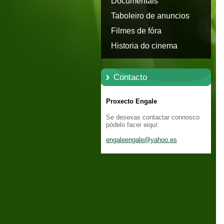
Documentais
Taboleiro de anuncios
Filmes de fóra
Historia do cinema
Contacto
Proxecto Engale
Se desexas contactar connosco
pódelo facer eiquí:
engaleen
gale@yah
oo.es