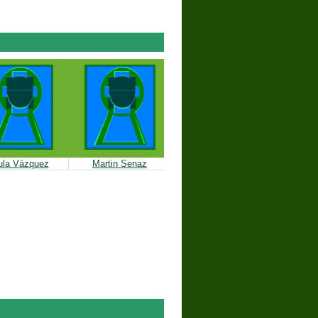
ula Vázquez
Martin Senaz