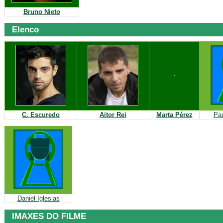
Bruno Nieto
Elenco
C. Escuredo
Aitor Rei
Marta Pérez
Pa
Daniel Iglesias
IMAXES DO FILME