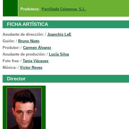
Produtora:
Parrillada Celanova, S.L.
FICHA ARTÍSTICA
Axudante de dirección:
/
Juanchis LeE
Guión:
/
Bruno Nieto
Produtor:
/
Carmen Álvarez
Axudante de produción:
/
Lucía Silva
Foto fixa:
/
Tania Vázquez
Música:
/
Victor Reyes
Director