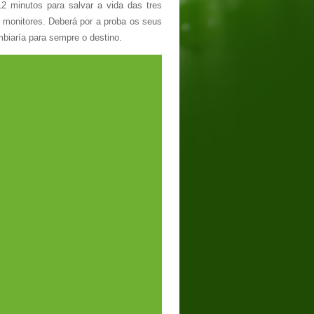
2 minutos para salvar a vida das tres
 monitores. Deberá por a proba os seus
mbiaría para sempre o destino.