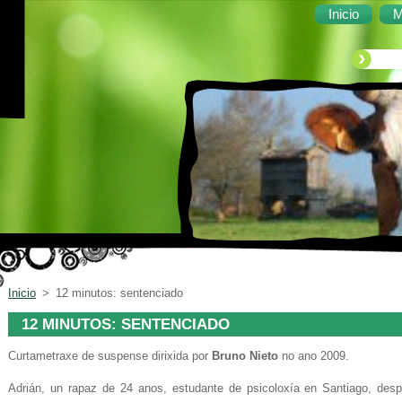
Inicio
M
Inicio
>
12 minutos: sentenciado
12 MINUTOS: SENTENCIADO
Curtametraxe de suspense dirixida por
Bruno Nieto
no ano 2009.
Adrián, un rapaz de 24 anos, estudante de psicoloxía en Santiago, desp