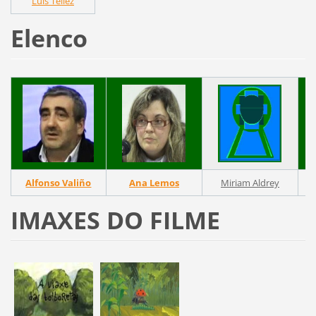
Luis Téllez
Elenco
Alfonso Valiño
Ana Lemos
Miriam Aldrey
IMAXES DO FILME