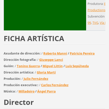
Produtora:
Bue
Productions
,
S
Subvención ou
99
,
TVG
,
Vía Dig
FICHA ARTÍSTICA
Axudante de dirección:
/
Roberto Manni
/
Patricio Pereira
Dirección fotografía:
/
Giuseppe Lanci
Guión:
/
Tonino Guerra
/
Miguel Littin
/
Luís Sepúlveda
Dirección artística:
/
Gloria Martí
Produción:
/
Julio Fernández
Produción executiva:
:
/
Carlos Fernández
Música:
/
Milladoiro
/
Ángel Parra
Director