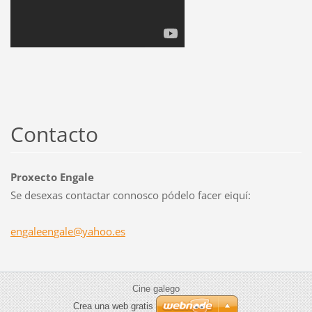
Contacto
Proxecto Engale
Se desexas contactar connosco pódelo facer eiquí:
engaleen
gale@yah
oo.es
Cine galego
Crea una web gratis