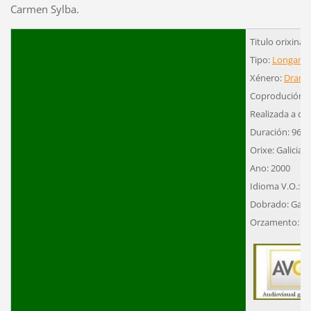
Carmen Sylba.
Titulo orixinal
Tipo:
Longame
Xénero:
Dram
Coprodución
Realizada a cor
Duración: 96´
Orixe: Galicia-
Ano: 2000
Idioma V.O.: C
Dobrado: Gale
Orzamento: 1.