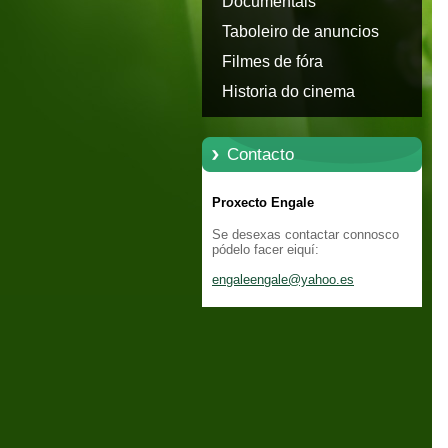
Documentais
Taboleiro de anuncios
Filmes de fóra
Historia do cinema
Contacto
Proxecto Engale
Se desexas contactar connosco
pódelo facer eiquí:
engaleen
gale@yah
oo.es