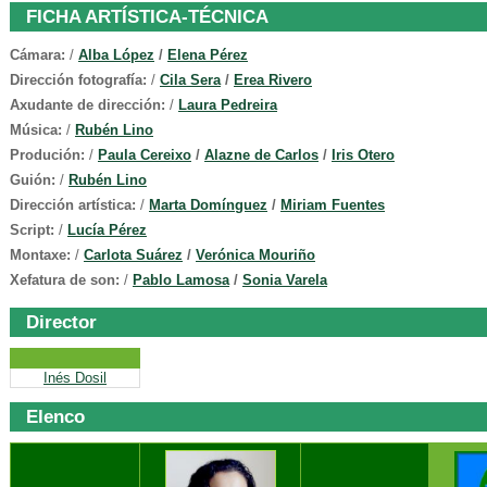
FICHA ARTÍSTICA-TÉCNICA
Cámara:
/
Alba López
/
Elena Pérez
Dirección fotografía:
/
Cila Sera
/
Erea Rivero
Axudante de dirección:
/
Laura Pedreira
Música:
/
Rubén Lino
Produción:
/
Paula Cereixo
/
Alazne de Carlos
/
Iris Otero
Guión:
/
Rubén Lino
Dirección artística:
/
Marta Domínguez
/
Miriam Fuentes
Script:
/
Lucía Pérez
Montaxe:
/
Carlota Suárez
/
Verónica Mouriño
Xefatura de son:
/
Pablo Lamosa
/
Sonia Varela
Director
Inés Dosil
Elenco