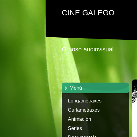
CINE GALEGO
O noso audiovisual
Menú
Longametraxes
Curtametraxes
Animación
Series