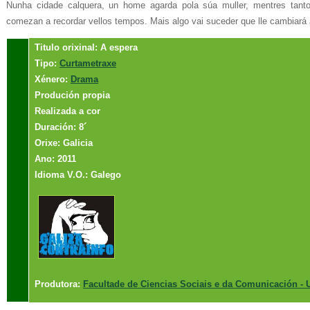
Nunha cidade calquera, un home agarda pola súa muller, mentres tant
comezan a recordar vellos tempos. Mais algo vai suceder que lle cambiará 
Titulo orixinal: A espera
Tipo:
Curtametraxe
Xénero:
Drama
Produción propia
Realizada a cor
Duración: 8´
Orixe: Galicia
Ano: 2011
Idioma V.O.: Galego
Produtora:
Facultade de Ciencias Sociais e da Comunicación - 