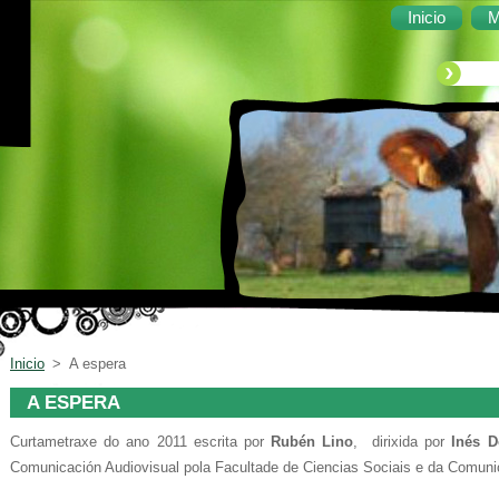
Inicio
M
Inicio
>
A espera
A ESPERA
Curtametraxe do ano 2011 escrita por
Rubén Lino
, dirixida por
Inés D
Comunicación Audiovisual pola Facultade de Ciencias Sociais e da Comun