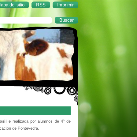
apa del sitio
RSS
Imprimir
osil
e realizada por alumnos de 4º de
icación de Pontevedra.