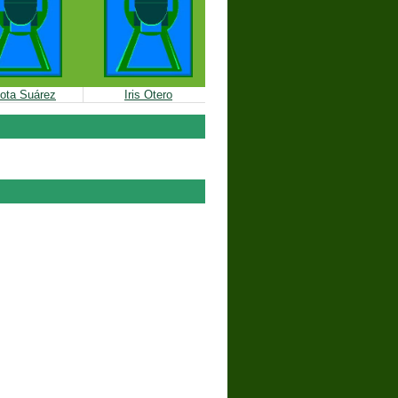
lota Suárez
Iris Otero